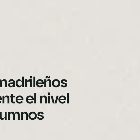
madrileños
nte el nivel
alumnos