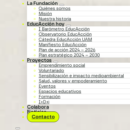
La Fundación
Quiénes somos
Misión
Nuestra historia
EducAcción hoy
I Barómetro EducAcción
Observatorio EducAcción
Cátedra EducAcción UAM
Manifiesto EducAcción
Plan de acción 2024 – 2026
Plan estratégico 2024 – 2030
Proyectos
Emprendimiento social
Voluntariado
Sensibilización e impacto medioambiental
Salud, valores y empoderamiento
Eventos
Espacios educativos
Formación
I+D+i
Colabora
Noticias
Contacto