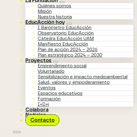
La Fundación
Quiénes somos
Misión
Nuestra historia
EducAcción hoy
I Barómetro EducAcción
Observatorio EducAcción
Cátedra EducAcción UAM
Manifiesto EducAcción
Plan de acción 2024 – 2026
Plan estratégico 2024 – 2030
Proyectos
Emprendimiento social
Voluntariado
Sensibilización e impacto medioambiental
Salud, valores y empoderamiento
Eventos
Espacios educativos
Formación
I+D+i
Colabora
Noticias
Contacto