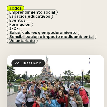
Todos
Emprendimiento social
Espacios educativos
Eventos
Formación
I+D+i
Salud, valores y empoderamiento
Sensibilización e impacto medioambiental
Voluntariado
VOLUNTARIADO