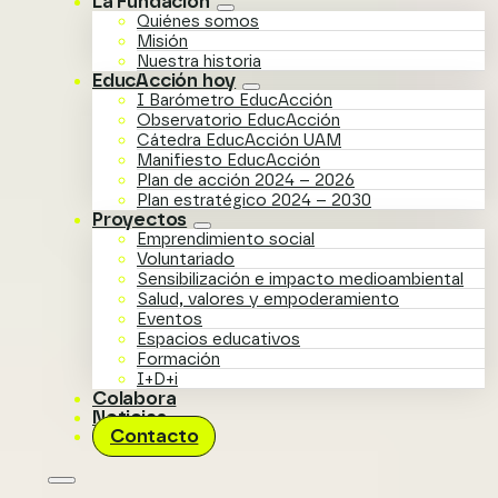
La Fundación
Quiénes somos
Misión
Nuestra historia
EducAcción hoy
I Barómetro EducAcción
Observatorio EducAcción
Cátedra EducAcción UAM
Manifiesto EducAcción
Plan de acción 2024 – 2026
Plan estratégico 2024 – 2030
Proyectos
Emprendimiento social
Voluntariado
Sensibilización e impacto medioambiental
Salud, valores y empoderamiento
Eventos
Espacios educativos
Formación
I+D+i
Colabora
Noticias
Contacto