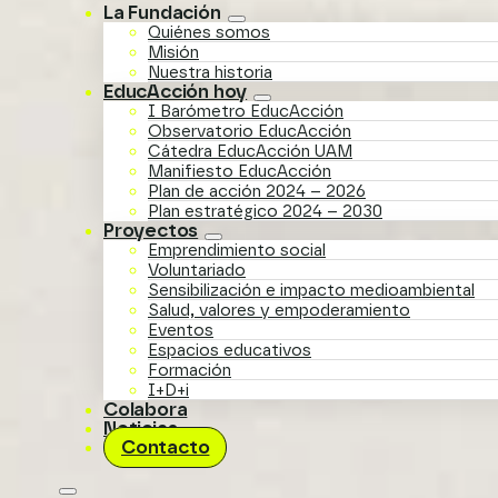
La Fundación
Quiénes somos
Misión
Nuestra historia
EducAcción hoy
I Barómetro EducAcción
Observatorio EducAcción
Cátedra EducAcción UAM
Manifiesto EducAcción
Plan de acción 2024 – 2026
Plan estratégico 2024 – 2030
Proyectos
Emprendimiento social
Voluntariado
Sensibilización e impacto medioambiental
Salud, valores y empoderamiento
Eventos
Espacios educativos
Formación
I+D+i
Colabora
Noticias
Contacto