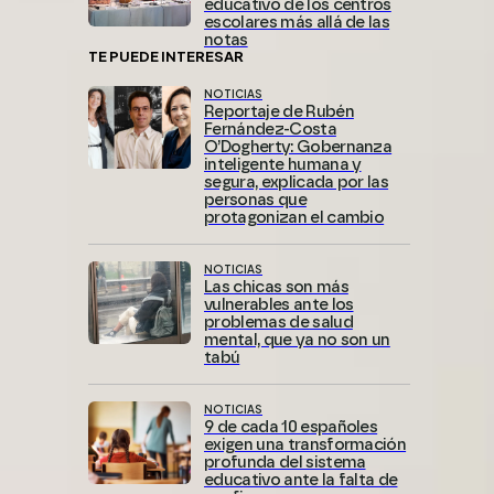
educativo de los centros
escolares más allá de las
notas
TE PUEDE INTERESAR
NOTICIAS
Reportaje de Rubén
Fernández-Costa
O’Dogherty: Gobernanza
inteligente humana y
segura, explicada por las
personas que
protagonizan el cambio
NOTICIAS
Las chicas son más
vulnerables ante los
problemas de salud
mental, que ya no son un
tabú
NOTICIAS
9 de cada 10 españoles
exigen una transformación
profunda del sistema
educativo ante la falta de