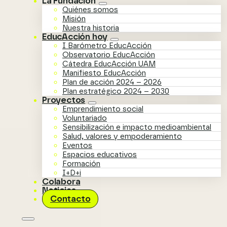
La Fundación
Quiénes somos
Misión
Nuestra historia
EducAcción hoy
I Barómetro EducAcción
Observatorio EducAcción
Cátedra EducAcción UAM
Manifiesto EducAcción
Plan de acción 2024 – 2026
Plan estratégico 2024 – 2030
Proyectos
Emprendimiento social
Voluntariado
Sensibilización e impacto medioambiental
Salud, valores y empoderamiento
Eventos
Espacios educativos
Formación
I+D+i
Colabora
Noticias
Contacto